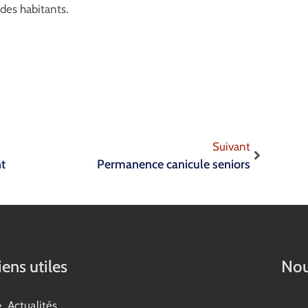
 des habitants.
Suivant
nt
Permanence canicule seniors
iens utiles
Nou
Actualités