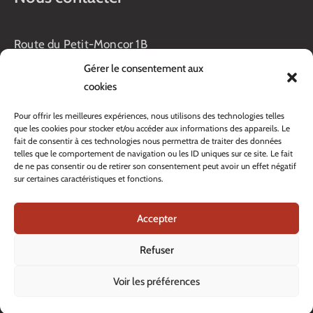
Route du Petit-Moncor 1B
Case postale 176
Gérer le consentement aux
1752 Villars-sur-Glâne
cookies
Horaires :
Pour offrir les meilleures expériences, nous utilisons des technologies telles
Lundi au jeudi :
que les cookies pour stocker et/ou accéder aux informations des appareils. Le
8h00 – 11h30
fait de consentir à ces technologies nous permettra de traiter des données
13h45 – 17h00
telles que le comportement de navigation ou les ID uniques sur ce site. Le fait
Vendredi :
de ne pas consentir ou de retirer son consentement peut avoir un effet négatif
sur certaines caractéristiques et fonctions.
8h00 – 16h00
Veille de fête: 13h45 – 16h00
Accepter
Tél. :
+41 26 408 33 33
Contacter nos services
Refuser
Voir les préférences