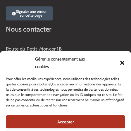
Signaler une erreur
sur cette page
Nous contacter
Route du Petit-Moncor 1B
Case postale 176
Gérer le consentement aux
1752 Villars-sur-Glâne
cookies
Horaires :
Pour offrir les meilleures expériences, nous utilisons des technologies telles
Lundi au jeudi :
que les cookies pour stocker et/ou accéder aux informations des appareils. Le
8h00 – 11h30
fait de consentir à ces technologies nous permettra de traiter des données
13h45 – 17h00
telles que le comportement de navigation ou les ID uniques sur ce site. Le fait
Vendredi :
de ne pas consentir ou de retirer son consentement peut avoir un effet négatif
sur certaines caractéristiques et fonctions.
8h00 – 16h00
Veille de fête: 13h45 – 16h00
Accepter
Tél. :
+41 26 408 33 33