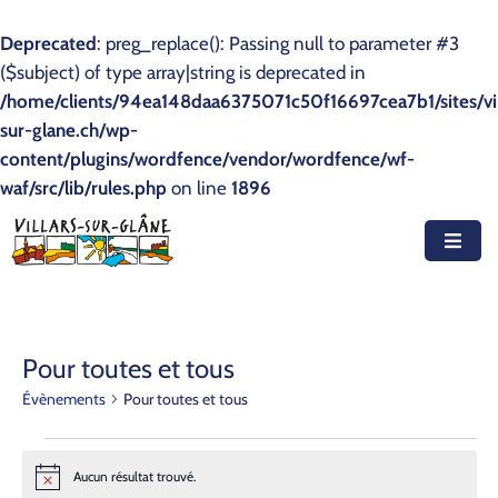
Deprecated
: preg_replace(): Passing null to parameter #3
($subject) of type array|string is deprecated in
Accueil
/home/clients/94ea148daa6375071c50f16697cea7b1/sites/vil
sur-glane.ch/wp-
Actualités
content/plugins/wordfence/vendor/wordfence/wf-
waf/src/lib/rules.php
Agenda
on line
1896
Autorités
Prestations
Documents
Pour toutes et tous
Découvrir
Évènements
Pour toutes et tous
Emplois
Aucun résultat trouvé.
Notice
Contact