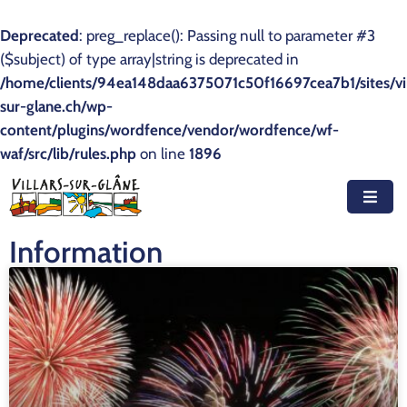
Deprecated
: preg_replace(): Passing null to parameter #3
($subject) of type array|string is deprecated in
Accueil
/home/clients/94ea148daa6375071c50f16697cea7b1/sites/vil
sur-glane.ch/wp-
Actualités
content/plugins/wordfence/vendor/wordfence/wf-
waf/src/lib/rules.php
Agenda
on line
1896
Autorités
Prestations
Information
Documents
Découvrir
Emplois
Contact