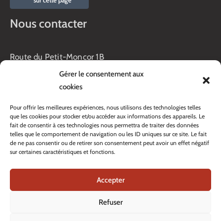
Nous contacter
Route du Petit-Moncor 1B
Case postale 176
Gérer le consentement aux
1752 Villars-sur-Glâne
cookies
Horaires :
Pour offrir les meilleures expériences, nous utilisons des technologies telles
Lundi au jeudi :
que les cookies pour stocker et/ou accéder aux informations des appareils. Le
8h00 – 11h30
fait de consentir à ces technologies nous permettra de traiter des données
13h45 – 17h00
telles que le comportement de navigation ou les ID uniques sur ce site. Le fait
Vendredi :
de ne pas consentir ou de retirer son consentement peut avoir un effet négatif
sur certaines caractéristiques et fonctions.
8h00 – 16h00
Veille de fête: 13h45 – 16h00
Accepter
Tél. :
+41 26 408 33 33
Contacter nos services
Refuser