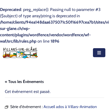
Deprecated
: preg_replace(): Passing null to parameter #3
($subject) of type array|string is deprecated in
Accueil
/home/clients/94ea148daa6375071c50f16697cea7b1/sites/vil
sur-glane.ch/wp-
Actualités
content/plugins/wordfence/vendor/wordfence/wf-
waf/src/lib/rules.php
Agenda
on line
1896
Autorités
Prestations
Documents
« Tous les Évènements
Découvrir
Cet évènement est passé.
Emplois
Série d'événement :
Accueil ados à Villars-Animation
Contact