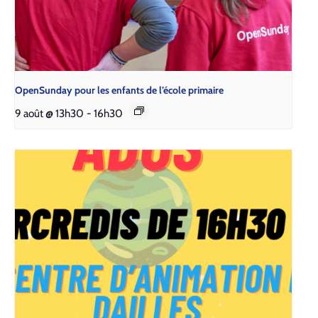
Open­Sun­day pour les enfants de l’é­cole pri­maire
9 août @ 13h30
-
16h30