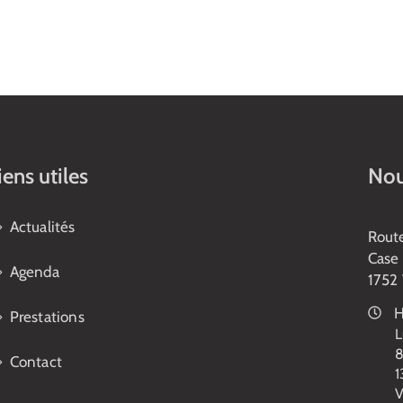
iens utiles
Nou
Actualités
Rout
Case 
Agenda
1752 
H
Prestations
L
8
Contact
1
V