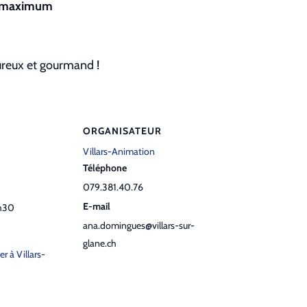
0 maximum
ureux et gourmand !
ORGANISATEUR
Villars-Animation
Téléphone
079.381.40.76
E-mail
h30
ana.domingues@villars-sur-
glane.ch
er à Villars-