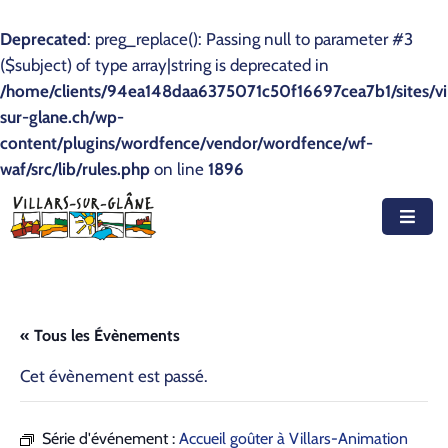
Deprecated
: preg_replace(): Passing null to parameter #3
($subject) of type array|string is deprecated in
Accueil
/home/clients/94ea148daa6375071c50f16697cea7b1/sites/vil
sur-glane.ch/wp-
Actualités
content/plugins/wordfence/vendor/wordfence/wf-
waf/src/lib/rules.php
Agenda
on line
1896
Autorités
Prestations
Documents
« Tous les Évènements
Découvrir
Cet évènement est passé.
Emplois
Série d'événement :
Accueil goûter à Villars-Animation
Contact