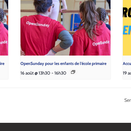
ire
Open­Sun­day pour les enfants de l’é­cole pri­maire
Accu
16 août @ 13h30
-
16h30
19 a
Sen