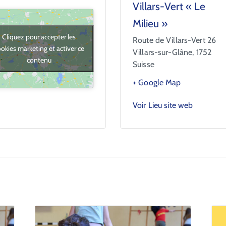
Villars-Vert « Le
Milieu »
Cliquez pour accepter les
Route de Villars-Vert 26
okies marketing et activer ce
Villars-sur-Glâne
,
1752
contenu
Suisse
+ Google Map
Voir Lieu site web