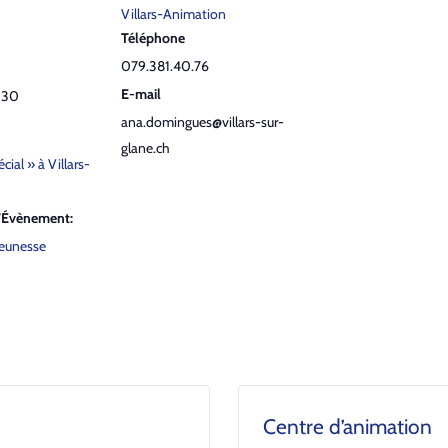
Villars-Animation
Téléphone
079.381.40.76
E-mail
h30
ana.domingues@villars-sur-
glane.ch
cial » à Villars-
d’Évènement:
jeunesse
Centre d’animation