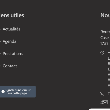
iens utiles
Nou
Actualités
Rout
Case 
Agenda
1752 
H
Prestations
L
8
Contact
1
V
8
V
Signaler une erreur
sur cette page
T