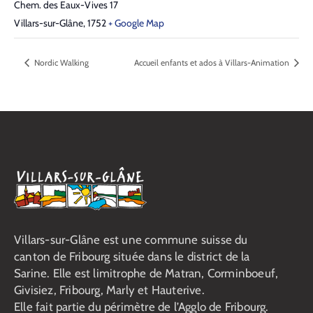
Chem. des Eaux-Vives 17
Villars-sur-Glâne
,
1752
+ Google Map
Nordic Walking
Accueil enfants et ados à Villars-Animation
Villars-sur-Glâne est une commune suisse du
canton de Fribourg située dans le district de la
Sarine. Elle est limitrophe de Matran, Corminboeuf,
Givisiez, Fribourg, Marly et Hauterive.
Elle fait partie du périmètre de l’Agglo de Fribourg.