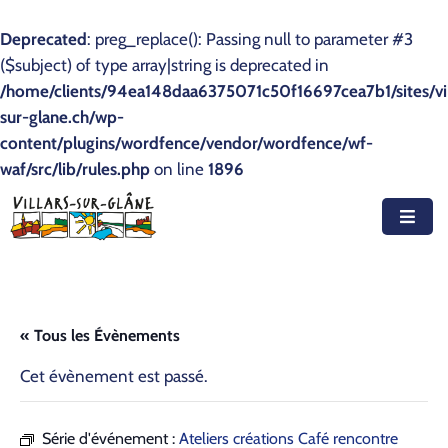
Deprecated
: preg_replace(): Passing null to parameter #3
($subject) of type array|string is deprecated in
Accueil
/home/clients/94ea148daa6375071c50f16697cea7b1/sites/vil
sur-glane.ch/wp-
Actualités
content/plugins/wordfence/vendor/wordfence/wf-
waf/src/lib/rules.php
Agenda
on line
1896
Autorités
Prestations
Documents
« Tous les Évènements
Découvrir
Cet évènement est passé.
Emplois
Série d'événement :
Ateliers créations Café rencontre
Contact