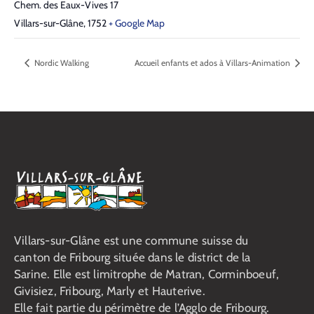
Chem. des Eaux-Vives 17
Villars-sur-Glâne
,
1752
+ Google Map
Nordic Walking
Accueil enfants et ados à Villars-Animation
Villars-sur-Glâne est une commune suisse du
canton de Fribourg située dans le district de la
Sarine. Elle est limitrophe de Matran, Corminboeuf,
Givisiez, Fribourg, Marly et Hauterive.
Elle fait partie du périmètre de l’Agglo de Fribourg.