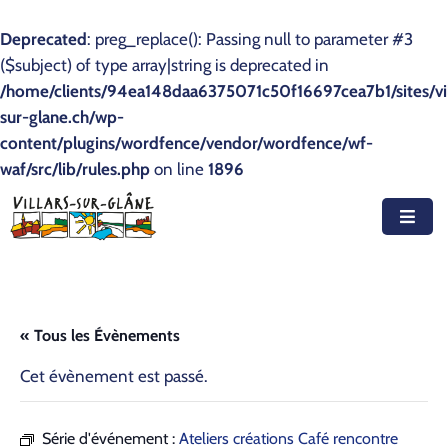
Deprecated
: preg_replace(): Passing null to parameter #3
($subject) of type array|string is deprecated in
Accueil
/home/clients/94ea148daa6375071c50f16697cea7b1/sites/vil
sur-glane.ch/wp-
Actualités
content/plugins/wordfence/vendor/wordfence/wf-
waf/src/lib/rules.php
Agenda
on line
1896
Autorités
Prestations
Documents
« Tous les Évènements
Découvrir
Cet évènement est passé.
Emplois
Série d'événement :
Ateliers créations Café rencontre
Contact