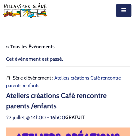
Accueil
Actualités
« Tous les Évènements
Agenda
Cet évènement est passé.
Autorités
Série d'événement :
Ateliers créations Café rencontre
Prestations
parents /enfants
Ateliers créations Café rencontre
Documents
parents /enfants
Découvrir
22 juillet @ 14h00
-
16h00
GRATUIT
Emplois