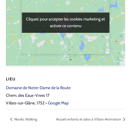
Cliquez pour accepter les cookies marketing et
Cliquez pour accepter les cookies marketing et
activer ce contenu
activer ce contenu
LIEU
Domaine de Notre-Dame de la Route
Chem. des Eaux-Vives 17
Villars-sur-Glâne
,
1752
+ Google Map
Nordic Walking
Accueil enfants et ados à Villars-Animation