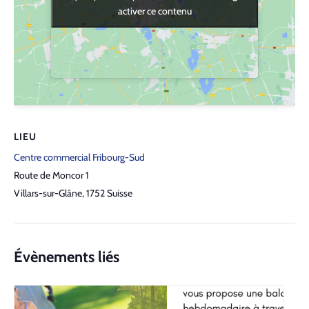
activer ce contenu
activer ce contenu
LIEU
Centre commercial Fribourg-Sud
Route de Moncor 1
Villars-sur-Glâne
,
1752
Suisse
Évènements liés