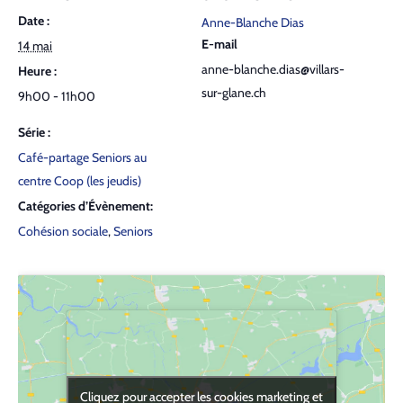
Date :
Anne-Blanche Dias
E-mail
14 mai
anne-blanche.dias@villars-
Heure :
sur-glane.ch
9h00 - 11h00
Série :
Café-partage Seniors au
centre Coop (les jeudis)
Catégories d’Évènement:
Cohésion sociale
,
Seniors
Cliquez pour accepter les cookies marketing et
Cliquez pour accepter les cookies marketing et