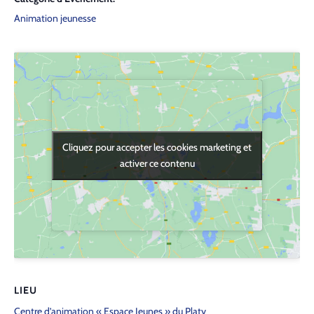
Animation jeunesse
Cliquez pour accepter les cookies marketing et
Cliquez pour accepter les cookies marketing et
activer ce contenu
activer ce contenu
LIEU
Centre d’animation « Espace Jeunes » du Platy