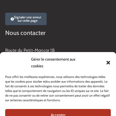
Signaler une erreur
sur cette page
Nous contacter
Route du Petit-Moncor 1B
Case postale 176
Gérer le consentement aux
1752 Villars-sur-Glâne
cookies
Horaires :
Pour offrir les meilleures expériences, nous utilisons des technologies telles
Lundi au jeudi :
que les cookies pour stocker et/ou accéder aux informations des appareils. Le
8h00 – 11h30
fait de consentir à ces technologies nous permettra de traiter des données
13h45 – 17h00
telles que le comportement de navigation ou les ID uniques sur ce site. Le fait
Vendredi :
de ne pas consentir ou de retirer son consentement peut avoir un effet négatif
sur certaines caractéristiques et fonctions.
8h00 – 16h00
Veille de fête: 13h45 – 16h00
Accepter
Tél. :
+41 26 408 33 33