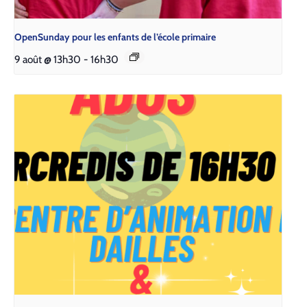
Open­Sun­day pour les enfants de l’é­cole pri­maire
9 août @ 13h30
-
16h30