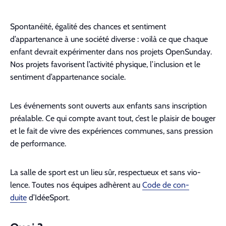
Spon­tanéité, égal­ité des chances et sen­ti­ment
d’appartenance à une société diverse : voilà ce que chaque
enfant devrait expéri­menter dans nos pro­jets Open­Sun­day.
Nos pro­jets favorisent l’activité physique, l’inclusion et le
sen­ti­ment d’appartenance sociale.
Les événe­ments sont ouverts aux enfants sans inscrip­tion
préal­able. Ce qui compte avant tout, c’est le plaisir de bouger
et le fait de vivre des expéri­ences com­munes, sans pres­sion
de per­for­mance.
La salle de sport est un lieu sûr, respectueux et sans vio­
lence. Toutes nos équipes adhèrent au
Code de con­
duite
d’IdéeSport.