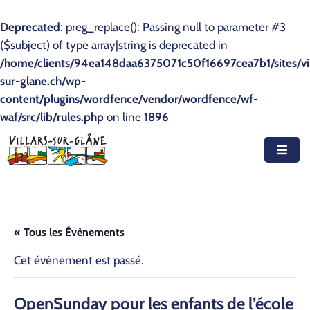
Deprecated
: preg_replace(): Passing null to parameter #3
($subject) of type array|string is deprecated in
Accueil
/home/clients/94ea148daa6375071c50f16697cea7b1/sites/vil
sur-glane.ch/wp-
Actualités
content/plugins/wordfence/vendor/wordfence/wf-
waf/src/lib/rules.php
Agenda
on line
1896
Autorités
Prestations
Documents
« Tous les Évènements
Découvrir
Cet évènement est passé.
Emplois
Open­Sun­day pour les enfants de l’é­cole
Contact