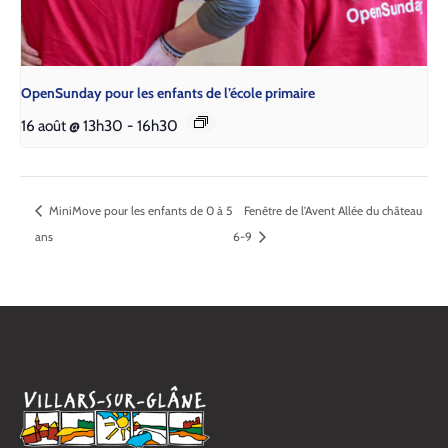
Open­Sun­day pour les enfants de l’é­cole pri­maire
16 août @ 13h30
-
16h30
MiniMove pour les enfants de 0 à 5
Fenêtre de l’Avent Allée du château
ans
6-9