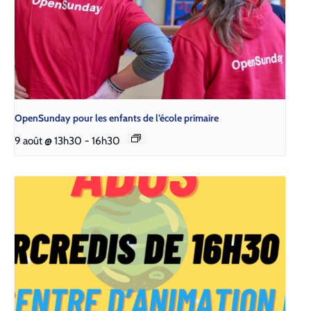
Open­Sun­day pour les enfants de l’é­cole pri­maire
9 août @ 13h30
-
16h30