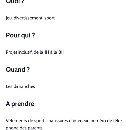
Quoi ?
Jeu, diver­tisse­ment, sport
Pour qui ?
Pro­jet inclusif, de la
1H
à la
8H
Quand ?
Les dimanch­es
A pren­dre
Vête­ments de sport, chaus­sures d’intérieur, numéro de télé­
phone des par­ents