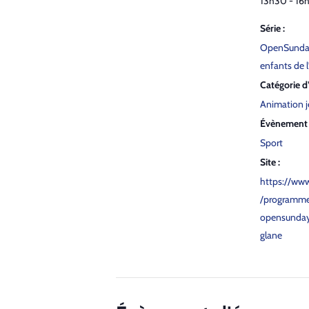
13h30 - 16
Série :
Open­Sun­da
enfants de l’
Catégorie 
Animation 
Évènement 
Sport
Site :
https://www
/programme
opensunday-
glane