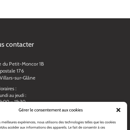
s contacter
e du Petit-Moncor 1B
postale 176
Villars-sur-Glâne
oraires :
undi au jeudi :
h00 – 11h30
3h45 – 17h00
Gérer le consentement aux cookies
endredi :
h00 – 16h00
es meilleures expériences, nous utilisons des technologies telles que les cookies
eille de fête: 13h45 – 16h00
et/ou accéder aux informations des appareils. Le fait de consentir à ces