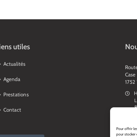
iens utiles
Nou
Actualités
Rout
Case 
Agenda
1752 
H
Prestations
L
8
Contact
1
V
8
Pour offrir l
V
pour stocker 