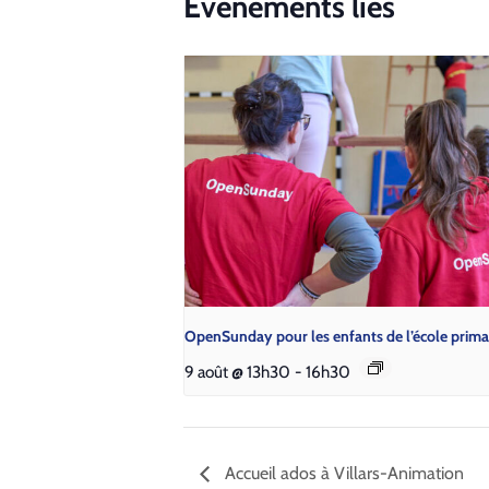
Évènements liés
Open­Sun­day pour les enfants de l’é­cole pri­ma
9 août @ 13h30
-
16h30
Accueil ados à Villars-Animation