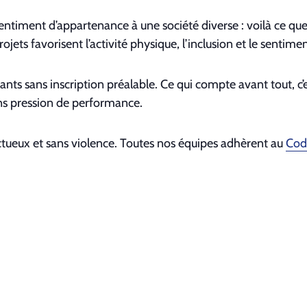
sen­ti­ment d’appartenance à une société diverse : voilà ce q
­jets favorisent l’activité physique, l’inclusion et le sen­ti­m
s sans inscrip­tion préal­able. Ce qui compte avant tout, c’est
s pres­sion de per­for­mance.
pectueux et sans vio­lence. Toutes nos équipes adhèrent au
Cod