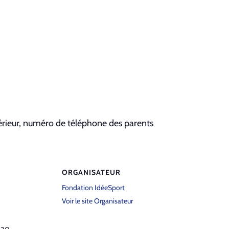
érieur, numéro de télé­phone des par­ents
ORGANISATEUR
Fondation IdéeSport
Voir le site Organisateur