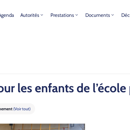
Agenda
Autorités
Prestations
Documents
Déc
r les enfants de l’é­cole 
énement
(Voir tout)