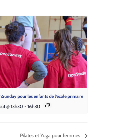
­Sun­day pour les enfants de l’é­cole pri­maire
oût @ 13h30
-
16h30
Pilates et Yoga pour femmes