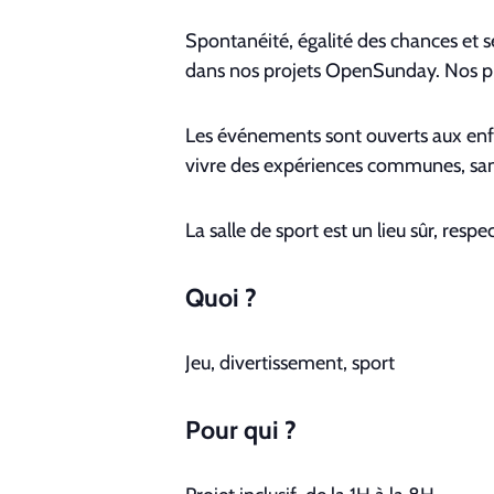
Spon­tanéité, égal­ité des chances et 
dans nos pro­jets Open­Sun­day. Nos pro
Les événe­ments sont ouverts aux enfant
vivre des expéri­ences com­munes, san
La salle de sport est un lieu sûr, res
Quoi ?
Jeu, diver­tisse­ment, sport
Pour qui ?