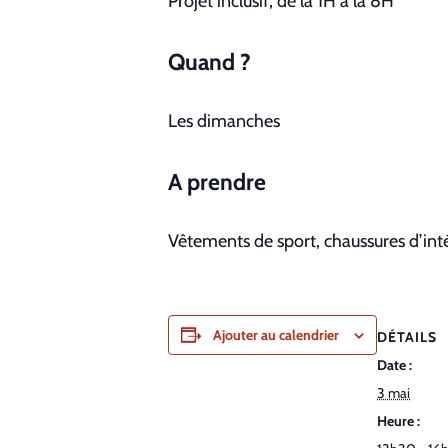
Pro­jet inclusif, de la
1H
à la
8H
Quand ?
Les dimanch­es
A pren­dre
Vête­ments de sport, chaus­sures d’int
Ajouter au calendrier
DÉTAILS
Date :
3 mai
Heure :