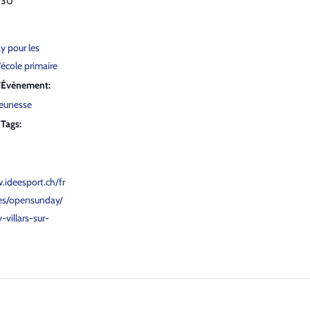
h30
y pour les
é­cole pri­maire
d’Évènement:
jeunesse
Tags:
.ideesport.ch/fr
s/opensunday/
villars-sur-