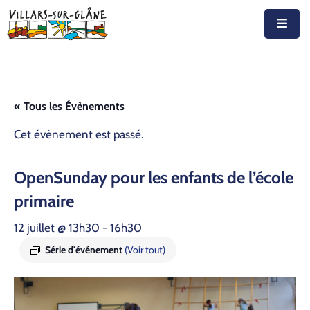
Accueil
Actualités
« Tous les Évènements
Agenda
Cet évènement est passé.
Autorités
Open­Sun­day pour les enfants de l’é­cole
Prestations
pri­maire
Documents
12 juillet @ 13h30
-
16h30
Découvrir
Série d'événement
(Voir tout)
Emplois