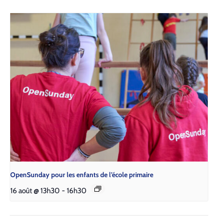
Open­Sun­day pour les enfants de l’é­cole pri­maire
16 août @ 13h30
-
16h30