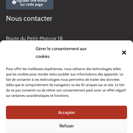
Signaler une erreur
sur cette page
Nous contacter
Route du Petit-Moncor 1B
Case postale 176
Gérer le consentement aux
1752 Villars-sur-Glâne
cookies
Horaires :
Pour offrir les meilleures expériences, nous utilisons des technologies telles
Lundi au jeudi :
que les cookies pour stocker et/ou accéder aux informations des appareils. Le
8h00 – 11h30
fait de consentir à ces technologies nous permettra de traiter des données
13h45 – 17h00
telles que le comportement de navigation ou les ID uniques sur ce site. Le fait
Vendredi :
de ne pas consentir ou de retirer son consentement peut avoir un effet négatif
sur certaines caractéristiques et fonctions.
8h00 – 16h00
Veille de fête: 13h45 – 16h00
Accepter
Tél. :
+41 26 408 33 33
Contacter nos services
Refuser