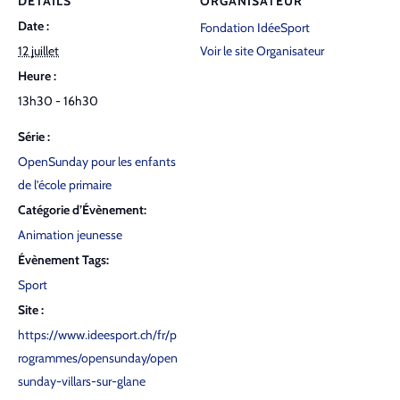
DÉTAILS
ORGANISATEUR
Date :
Fondation IdéeSport
12 juillet
Voir le site Organisateur
Heure :
13h30 - 16h30
Série :
Open­Sun­day pour les enfants
de l’é­cole pri­maire
Catégorie d’Évènement:
Animation jeunesse
Évènement Tags:
Sport
Site :
https://www.ideesport.ch/fr/p
rogrammes/opensunday/open
sunday-villars-sur-glane