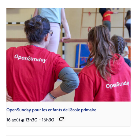
Open­Sun­day pour les enfants de l’é­cole pri­maire
16 août @ 13h30
-
16h30