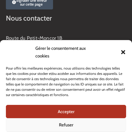
Signaler une erreur
sur cette page
Nous contacter
Route du Petit-Moncor 1B
Case postale 176
Gérer le consentement aux
1752 Villars-sur-Glâne
cookies
Horaires :
Pour offrir les meilleures expériences, nous utilisons des technologies telles
Lundi au jeudi :
que les cookies pour stocker et/ou accéder aux informations des appareils. Le
8h00 – 11h30
fait de consentir à ces technologies nous permettra de traiter des données
13h45 – 17h00
telles que le comportement de navigation ou les ID uniques sur ce site. Le fait
Vendredi :
de ne pas consentir ou de retirer son consentement peut avoir un effet négatif
sur certaines caractéristiques et fonctions.
8h00 – 16h00
Veille de fête: 13h45 – 16h00
Accepter
Tél. :
+41 26 408 33 33
Contacter nos services
Refuser