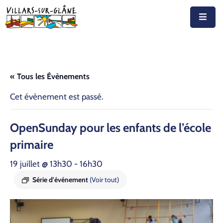
Accueil
Actualités
« Tous les Évènements
Agenda
Cet évènement est passé.
Autorités
Open­Sun­day pour les enfants de l’é­cole
Prestations
pri­maire
Documents
19 juillet @ 13h30
-
16h30
Découvrir
Série d'événement
(Voir tout)
Emplois