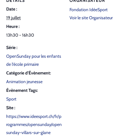
DÉTAILS
ORGANISATEUR
Date :
Fondation IdéeSport
19 juillet
Voir le site Organisateur
Heure :
13h30 - 16h30
Série :
Open­Sun­day pour les enfants
de l’é­cole pri­maire
Catégorie d’Évènement:
Animation jeunesse
Évènement Tags:
Sport
Site :
https://www.ideesport.ch/fr/p
rogrammes/opensunday/open
sunday-villars-sur-glane