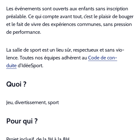
Les événe­ments sont ouverts aux enfants sans inscrip­tion
préal­able. Ce qui compte avant tout, c’est le plaisir de bouger
et le fait de vivre des expéri­ences com­munes, sans pres­sion
de per­for­mance.
La salle de sport est un lieu sûr, respectueux et sans vio­
lence. Toutes nos équipes adhèrent au
Code de con­
duite
d’IdéeSport.
Quoi ?
Jeu, diver­tisse­ment, sport
Pour qui ?
Pro­jet inclusif, de la
1H
à la
8H