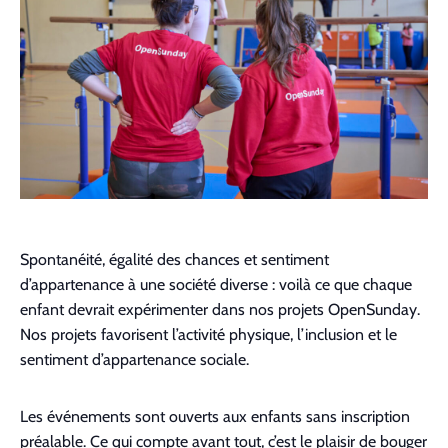
Contact
Spon­tanéité, égal­ité des chances et sen­ti­ment
d’appartenance à une société diverse : voilà ce que chaque
enfant devrait expéri­menter dans nos pro­jets Open­Sun­day.
Nos pro­jets favorisent l’activité physique, l’inclusion et le
sen­ti­ment d’appartenance sociale.
Les événe­ments sont ouverts aux enfants sans inscrip­tion
préal­able. Ce qui compte avant tout, c’est le plaisir de bouger