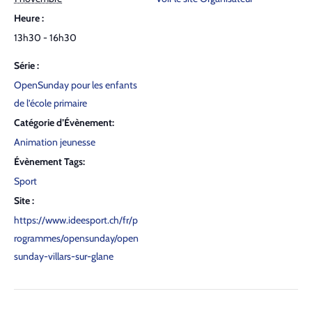
Heure :
13h30 - 16h30
Série :
Open­Sun­day pour les enfants
de l’é­cole pri­maire
Catégorie d’Évènement:
Animation jeunesse
Évènement Tags:
Sport
Site :
https://www.ideesport.ch/fr/p
rogrammes/opensunday/open
sunday-villars-sur-glane