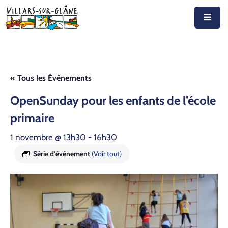
Accueil
Actualités
« Tous les Évènements
Agenda
Open­Sun­day pour les enfants de l’é­cole
Autorités
pri­maire
Prestations
1 novembre @ 13h30
-
16h30
Série d'événement
(Voir tout)
Documents
Découvrir
Emplois