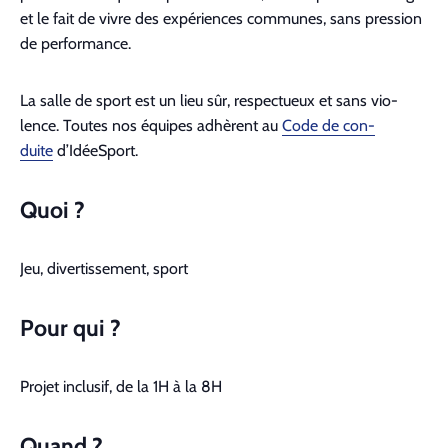
et le fait de vivre des expéri­ences com­munes, sans pres­sion
de per­for­mance.
La salle de sport est un lieu sûr, respectueux et sans vio­
lence. Toutes nos équipes adhèrent au
Code de con­
duite
d’IdéeSport.
Quoi ?
Jeu, diver­tisse­ment, sport
Pour qui ?
Pro­jet inclusif, de la
1H
à la
8H
Quand ?