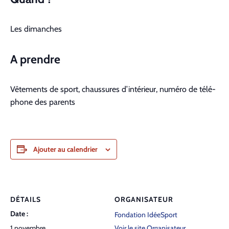
Les dimanch­es
A pren­dre
Vête­ments de sport, chaus­sures d’intérieur, numéro de télé­
phone des par­ents
Ajouter au calendrier
DÉTAILS
ORGANISATEUR
Date :
Fondation IdéeSport
1 novembre
Voir le site Organisateur