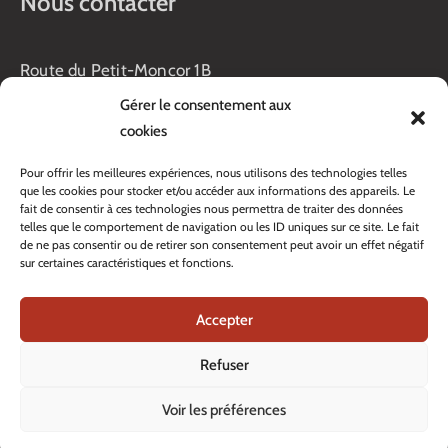
Nous contacter
Route du Petit-Moncor 1B
Case postale 176
Gérer le consentement aux
1752 Villars-sur-Glâne
cookies
Horaires :
Pour offrir les meilleures expériences, nous utilisons des technologies telles
Lundi au jeudi :
que les cookies pour stocker et/ou accéder aux informations des appareils. Le
8h00 – 11h30
fait de consentir à ces technologies nous permettra de traiter des données
13h45 – 17h00
telles que le comportement de navigation ou les ID uniques sur ce site. Le fait
Vendredi :
de ne pas consentir ou de retirer son consentement peut avoir un effet négatif
sur certaines caractéristiques et fonctions.
8h00 – 16h00
Veille de fête: 13h45 – 16h00
Accepter
Tél. :
+41 26 408 33 33
Contacter nos services
Refuser
Voir les préférences