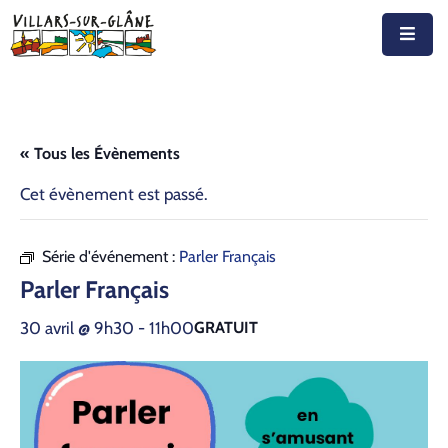
Accueil
Actualités
« Tous les Évènements
Agenda
Cet évènement est passé.
Autorités
Série d'événement :
Parler Français
Prestations
Parler Français
Documents
30 avril @ 9h30
-
11h00
GRATUIT
Découvrir
Emplois