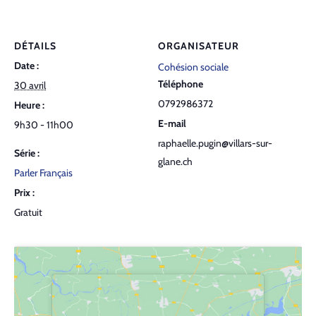
DÉTAILS
ORGANISATEUR
Date :
Cohésion sociale
Téléphone
30 avril
0792986372
Heure :
E-mail
9h30 - 11h00
raphaelle.pugin@villars-sur-
Série :
glane.ch
Parler Français
Prix :
Gratuit