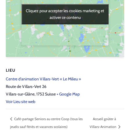
Cliquez pour accepter les cookies marketing et
Cliquez pour accepter les cookies marketing et
activer ce contenu
activer ce contenu
LIEU
Centre d’animation Villars-Vert « Le Milieu »
Route de Villars-Vert 26
Villars-sur-Glâne
,
1752
Suisse
+ Google Map
Voir Lieu site web
Café-partage Seniors au centre Coop (tous les
Accueil goûter à
jeudis sauf fériés et vacances scolaires)
Villars-Animation