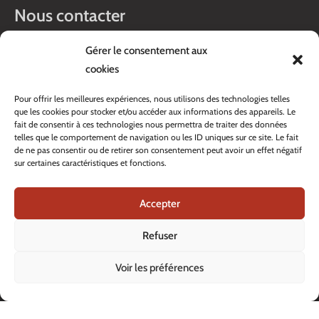
Nous contacter
Gérer le consentement aux
Route du Petit-Moncor 1B
cookies
Case postale 176
1752 Villars-sur-Glâne
Pour offrir les meilleures expériences, nous utilisons des technologies telles
que les cookies pour stocker et/ou accéder aux informations des appareils. Le
Horaires :
fait de consentir à ces technologies nous permettra de traiter des données
telles que le comportement de navigation ou les ID uniques sur ce site. Le fait
Lundi au jeudi :
de ne pas consentir ou de retirer son consentement peut avoir un effet négatif
8h00 – 11h30
sur certaines caractéristiques et fonctions.
13h45 – 17h00
Vendredi :
8h00 – 16h00
Accepter
Veille de fête: 13h45 – 16h00
Refuser
Tél. :
+41 26 408 33 33
Contacter nos services
Voir les préférences