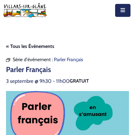
Accueil
Actualités
« Tous les Évènements
Agenda
Série d'événement :
Parler Français
Autorités
Parler Français
Prestations
3 septembre @ 9h30
-
11h00
GRATUIT
Documents
Découvrir
Emplois