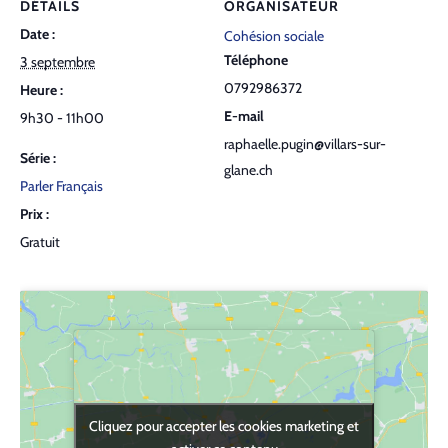
DÉTAILS
ORGANISATEUR
Date :
Cohésion sociale
Téléphone
3 septembre
0792986372
Heure :
E-mail
9h30 - 11h00
raphaelle.pugin@villars-sur-
Série :
glane.ch
Parler Français
Prix :
Gratuit
Cliquez pour accepter les cookies marketing et
Cliquez pour accepter les cookies marketing et