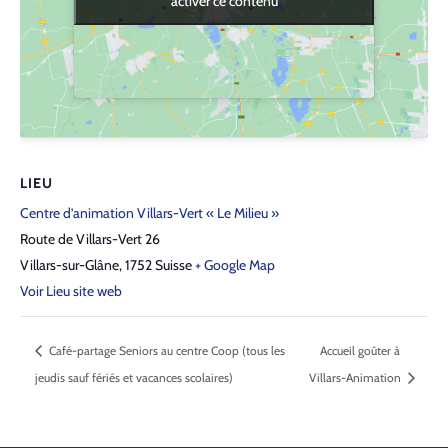
activer ce contenu
activer ce contenu
LIEU
Centre d’animation Villars-Vert « Le Milieu »
Route de Villars-Vert 26
Villars-sur-Glâne
,
1752
Suisse
+ Google Map
Voir Lieu site web
Café-partage Seniors au centre Coop (tous les
Accueil goûter à
jeudis sauf fériés et vacances scolaires)
Villars-Animation