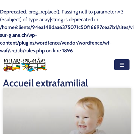
Deprecated
: preg_replace(): Passing null to parameter #3
($subject) of type array|string is deprecated in
Accueil
/home/clients/94ea148daa6375071c50f16697cea7b1/sites/vil
sur-glane.ch/wp-
Actualités
content/plugins/wordfence/vendor/wordfence/wf-
waf/src/lib/rules.php
Agenda
on line
1896
Autorités
Prestations
Accueil extrafamilial
Documents
Découvrir
Emplois
Contact