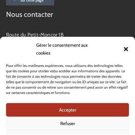
sur cette page
Nous contacter
Route du Petit-Moncor 1B
Case postale 176
Gérer le consentement aux
1752 Villars-sur-Glâne
cookies
Horaires :
Pour offrir les meilleures expériences, nous utilisons des technologies telles
Lundi au jeudi :
que les cookies pour stocker et/ou accéder aux informations des appareils. Le
8h00 – 11h30
fait de consentir à ces technologies nous permettra de traiter des données
13h45 – 17h00
telles que le comportement de navigation ou les ID uniques sur ce site. Le fait
Vendredi :
de ne pas consentir ou de retirer son consentement peut avoir un effet négatif
sur certaines caractéristiques et fonctions.
8h00 – 16h00
Veille de fête: 13h45 – 16h00
Accepter
Tél. :
+41 26 408 33 33
Contacter nos services
Refuser