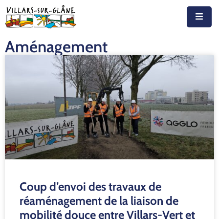
Aménagement
Accueil
Actualités
Agenda
Autorités
Prestations
Documents
Découvrir
Coup d’envoi des travaux de
Emplois
réaménagement de la liaison de
mobilité douce entre Villars-Vert et