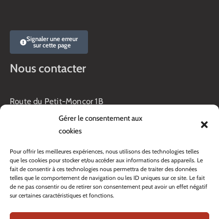
Signaler une erreur
sur cette page
Nous contacter
Route du Petit-Moncor 1B
Case postale 176
Gérer le consentement aux
1752 Villars-sur-Glâne
cookies
Horaires :
Pour offrir les meilleures expériences, nous utilisons des technologies telles
Lundi au jeudi :
que les cookies pour stocker et/ou accéder aux informations des appareils. Le
8h00 – 11h30
fait de consentir à ces technologies nous permettra de traiter des données
13h45 – 17h00
telles que le comportement de navigation ou les ID uniques sur ce site. Le fait
Vendredi :
de ne pas consentir ou de retirer son consentement peut avoir un effet négatif
sur certaines caractéristiques et fonctions.
8h00 – 16h00
Veille de fête: 13h45 – 16h00