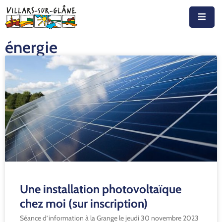
énergie
Accueil
Actualités
Agenda
Autorités
Prestations
Documents
Découvrir
Une installation photovoltaïque
Emplois
chez moi (sur inscription)
Séance d’information à la Grange le jeudi 30 novembre 2023