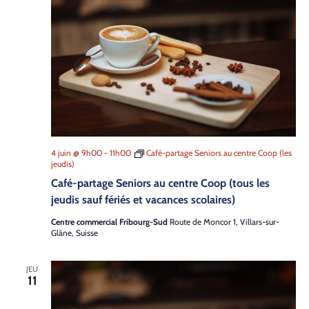
Contact
4 juin @ 9h00
-
11h00
Café-partage Seniors au centre Coop (les
jeudis)
Café-partage Seniors au centre Coop (tous les
jeudis sauf fériés et vacances scolaires)
Centre commercial Fribourg-Sud
Route de Moncor 1, Villars-sur-
Glâne, Suisse
JEU
11