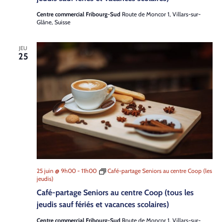
Centre commercial Fribourg-Sud
Route de Moncor 1, Villars-sur-
Glâne, Suisse
JEU
25
25 juin @ 9h00
-
11h00
Café-partage Seniors au centre Coop (les
jeudis)
Café-partage Seniors au centre Coop (tous les
jeudis sauf fériés et vacances scolaires)
Centre commercial Fribourg-Sud
Route de Moncor 1, Villars-sur-