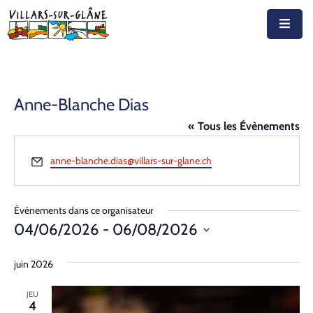
Accueil
Actualités
Anne-Blanche Dias
Agenda
« Tous les Évènements
Autorités
Email
anne-blanche.dias@villars-sur-glane.ch
Prestations
Évènements dans ce organisateur
Documents
04/06/2026
 - 
06/08/2026
Sélectionnez
Découvrir
juin 2026
une
Emplois
date.
JEU
4