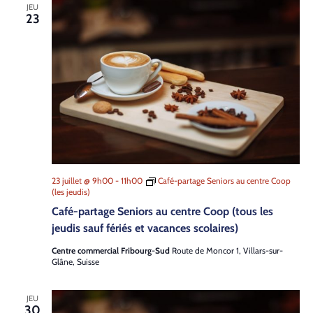
JEU
23
23 juillet @ 9h00
-
11h00
Café-partage Seniors au centre Coop
(les jeudis)
Café-partage Seniors au centre Coop (tous les
jeudis sauf fériés et vacances scolaires)
Centre commercial Fribourg-Sud
Route de Moncor 1, Villars-sur-
Glâne, Suisse
JEU
30