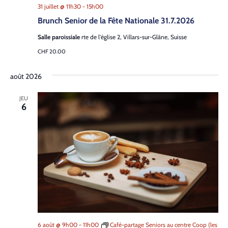
31 juillet @ 11h30
-
15h00
Brunch Senior de la Fête Nationale 31.7.2026
Salle paroissiale
rte de l'église 2, Villars-sur-Glâne, Suisse
CHF 20.00
août 2026
JEU
6
6 août @ 9h00
-
11h00
Café-partage Seniors au centre Coop (les