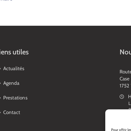
iens utiles
Nou
Actualités
Rout
Case 
Agenda
1752 
H
Prestations
L
8
Contact
1
V
8
Pour offrir l