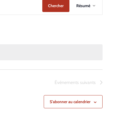
Navigation
Chercher
Résumé
de
vues
Évènement
Évènements
suivants
S’abonner au calendrier