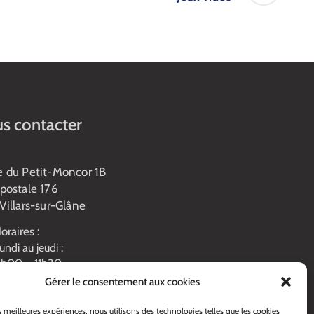
s contacter
e du Petit-Moncor 1B
postale 176
Villars-sur-Glâne
oraires :
undi au jeudi :
h00 – 11h30
3h45 – 17h00
Gérer le consentement aux cookies
endredi :
h00 – 16h00
es meilleures expériences, nous utilisons des technologies telles que les cookies