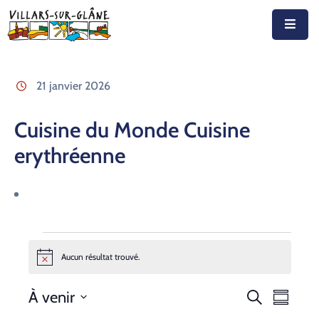
Accueil
21 janvier 2026
Actualités
Cuisine du Monde Cuisine
Agenda
erythréenne
Autorités
Prestations
Documents
Découvrir
Aucun résultat trouvé.
Notice
Emplois
Recherc
Navig
À venir
Recherche
Résumé
de
Sélectionnez