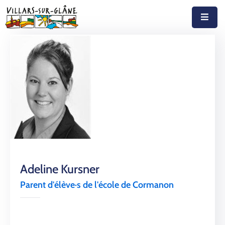
Accueil
Actualités
Agenda
Autorités
Prestations
Documents
Adeline Kursner
Découvrir
Parent d'élève·s de l'école de Cormanon
Emplois