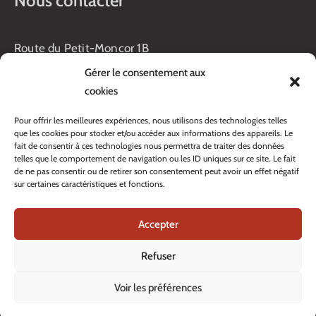
Nous contacter
Route du Petit-Moncor 1B
Case postale 176
Gérer le consentement aux
1752 Villars-sur-Glâne
cookies
Horaires :
Pour offrir les meilleures expériences, nous utilisons des technologies telles
Lundi au jeudi :
que les cookies pour stocker et/ou accéder aux informations des appareils. Le
8h00 – 11h30
fait de consentir à ces technologies nous permettra de traiter des données
13h45 – 17h00
telles que le comportement de navigation ou les ID uniques sur ce site. Le fait
Vendredi :
de ne pas consentir ou de retirer son consentement peut avoir un effet négatif
sur certaines caractéristiques et fonctions.
8h00 – 16h00
Veille de fête: 13h45 – 16h00
Accepter
Tél. :
+41 26 408 33 33
Contacter nos services
Refuser
Voir les préférences