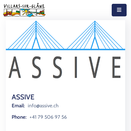
Accueil
Actualités
Agenda
Autorités
Prestations
Documents
ASSIVE
Découvrir
Email:
info@assive.ch
Phone:
+41 79 506 97 56
Emplois