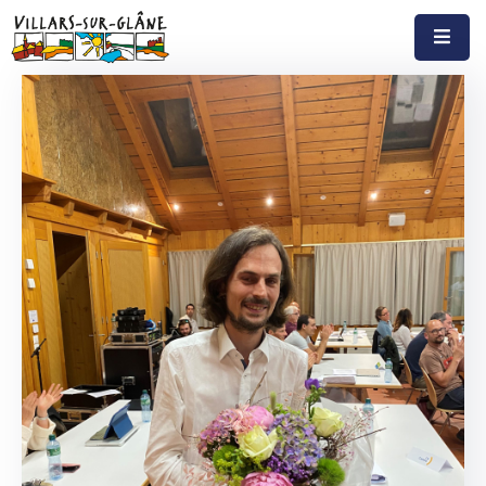
Accueil
Actualités
Agenda
Autorités
Prestations
Documents
Découvrir
Emplois