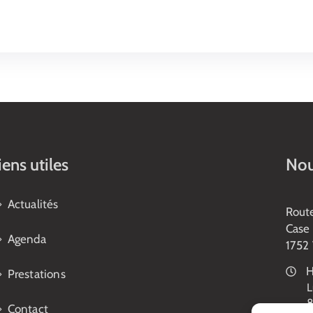
iens utiles
Nou
Actualités
Rout
Case 
Agenda
1752 
H
Prestations
L
8
Contact