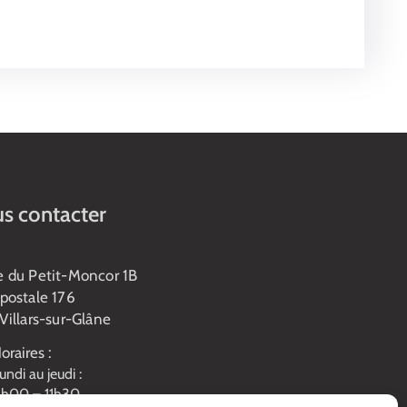
s contacter
e du Petit-Moncor 1B
postale 176
Villars-sur-Glâne
oraires :
undi au jeudi :
h00 – 11h30