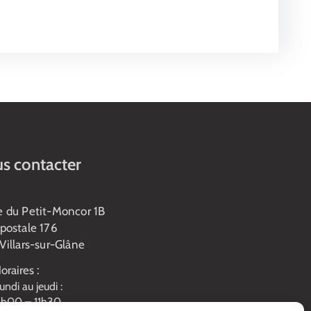
s contacter
e du Petit-Moncor 1B
postale 176
Villars-sur-Glâne
oraires :
undi au jeudi :
h00 – 11h30