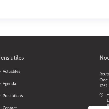
iens utiles
Nou
Actualités
Rout
Case 
Agenda
1752 
H
Prestations
L
8
Contact