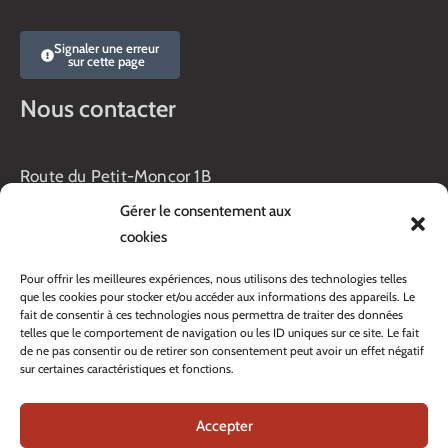
Signaler une erreur
sur cette page
Nous contacter
Route du Petit-Moncor 1B
Case postale 176
Gérer le consentement aux
1752 Villars-sur-Glâne
cookies
Horaires :
Pour offrir les meilleures expériences, nous utilisons des technologies telles
Lundi au jeudi :
que les cookies pour stocker et/ou accéder aux informations des appareils. Le
8h00 – 11h30
fait de consentir à ces technologies nous permettra de traiter des données
13h45 – 17h00
telles que le comportement de navigation ou les ID uniques sur ce site. Le fait
Vendredi :
de ne pas consentir ou de retirer son consentement peut avoir un effet négatif
sur certaines caractéristiques et fonctions.
8h00 – 16h00
Veille de fête: 13h45 – 16h00
Accepter
Tél. :
+41 26 408 33 33