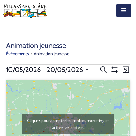
Accueil
Actualités
Animation jeunesse
Évènements
Animation jeunesse
Agenda
Autorités
Recherche
Nav
10/05/2026
 - 
20/05/2026
Recherche
Plan
Montrer
de
Sélectionnez
et
Les
Prestations
vue
Filtres
la
navigation
Év
date
Documents
de
Découvrir
vues
Cliquez pour accepter les cookies marketing et
Évènemen
Emplois
activer ce contenu