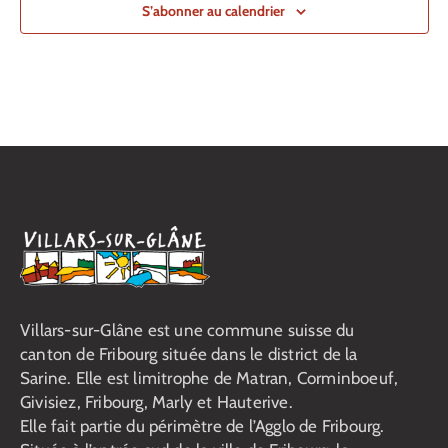
S’abonner au calendrier
16h30
-
18h30
MAI
13
Accueil enfants et ados à Villars-Animation
Centre d'animation Dailles "Chez Nous"
Rue des Platanes 21, Villars-
sur-Glâne
+1 more
16h30
-
18h30
MAI
15
Accueil enfants à Villars-Animation
Centre d'animation Dailles "Chez Nous"
Rue des Platanes 21, Villars-
sur-Glâne
+1 more
19h30
-
22h00
MAI
15
Accueil ados à Villars-Animation
Centre d'animation Dailles "Chez Nous"
Rue des Platanes 21, Villars-
sur-Glâne
+1 more
Villars-sur-Glâne est une commune suisse du
canton de Fribourg située dans le district de la
17h00
-
18h00
MAI
19
Sarine. Elle est limitrophe de Matran, Corminboeuf,
Kick-Boxing
Centre d'animation "Espace Jeunes" du Platy
route du centre sportif 1,
Givisiez, Fribourg, Marly et Hauterive.
Villars-sur-Glâne
Elle fait partie du périmètre de l’Agglo de Fribourg.