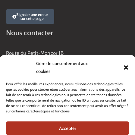
Signaler une erreur
sur cette page
Nous contacter
Route du Petit-Moncor 1B
Case postale 176
Gérer le consentement aux
1752 Villars-sur-Glâne
cookies
Horaires :
Pour offrir les meilleures expériences, nous utilisons des technologies telles
Lundi au jeudi :
que les cookies pour stocker et/ou accéder aux informations des appareils. Le
8h00 – 11h30
fait de consentir à ces technologies nous permettra de traiter des données
13h45 – 17h00
telles que le comportement de navigation ou les ID uniques sur ce site. Le fait
Vendredi :
de ne pas consentir ou de retirer son consentement peut avoir un effet négatif
sur certaines caractéristiques et fonctions.
8h00 – 16h00
Veille de fête: 13h45 – 16h00
Accepter
Tél. :
+41 26 408 33 33