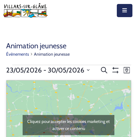
Accueil
Actualités
Animation jeunesse
Évènements
Animation jeunesse
Agenda
Autorités
Recherche
Nav
23/05/2026
 - 
30/05/2026
Recherche
Plan
Montrer
de
Sélectionnez
et
Les
Prestations
vue
Filtres
la
navigation
Év
date
Documents
de
Découvrir
vues
Cliquez pour accepter les cookies marketing et
Évènemen
Emplois
activer ce contenu