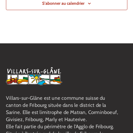
S’abonner au calendrier
14h00
-
16h00
MAI
27
Accueil enfant à Villars-Animation
Centre d'animation Dailles "Chez Nous"
Rue des Platanes 21, Villars-
sur-Glâne
+1 more
16h30
-
17h30
MAI
27
Kick-Boxing « Spécial filles »
Centre d'animation "Espace Jeunes" du Platy
route du centre sportif 1,
Villars-sur-Glâne
16h30
-
18h30
MAI
27
Accueil enfants et ados à Villars-Animation
Centre d'animation Dailles "Chez Nous"
Rue des Platanes 21, Villars-
sur-Glâne
+1 more
Villars-sur-Glâne est une commune suisse du
17h00
-
18h00
MAI
canton de Fribourg située dans le district de la
28
Kick-Boxing
Sarine. Elle est limitrophe de Matran, Corminboeuf,
Centre d'animation "Espace Jeunes" du Platy
route du centre sportif 1,
Givisiez, Fribourg, Marly et Hauterive.
Villars-sur-Glâne
Elle fait partie du périmètre de l’Agglo de Fribourg.