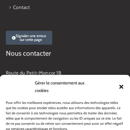
Contact
Signaler une erreur
sur cette page
Nous contacter
Route du Petit-Moncor 1B
Case postale 176
Gérer le consentement aux
1752 Villars-sur-Glâne
cookies
Horaires :
Pour offrir les meilleures expériences, nous utilisons des technologies telles
Lundi au jeudi :
que les cookies pour stocker et/ou accéder aux informations des appareils. Le
8h00 – 11h30
fait de consentir à ces technologies nous permettra de traiter des données
13h45 – 17h00
telles que le comportement de navigation ou les ID uniques sur ce site. Le fait
Vendredi :
de ne pas consentir ou de retirer son consentement peut avoir un effet négatif
sur certaines caractéristiques et fonctions.
8h00 – 16h00