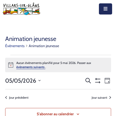
Accueil
Actualités
Animation jeunesse
Évènements
Animation jeunesse
Agenda
Autorités
Aucun évènements planifié pour 5 mai 2026. Passer aux
Notice
évènements suivants
.
Prestations
Recherche
Nav
05/05/2026
Recherche
Documents
Jour
Montrer
de
Sélectionnez
et
Les
Découvrir
vue
Filtres
une
navigation
Jour précédent
Jour suivant
Év
date.
Emplois
de
S’abonner au calendrier