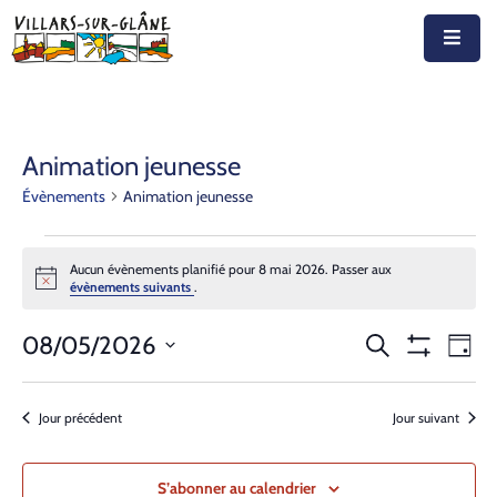
Accueil
Actualités
Animation jeunesse
Évènements
Animation jeunesse
Agenda
Autorités
Aucun évènements planifié pour 8 mai 2026. Passer aux
Notice
évènements suivants
.
Prestations
Recherche
Nav
08/05/2026
Recherche
Documents
Jour
Montrer
de
Sélectionnez
et
Les
Découvrir
vue
Filtres
une
navigation
Jour précédent
Jour suivant
Év
date.
Emplois
de
S’abonner au calendrier