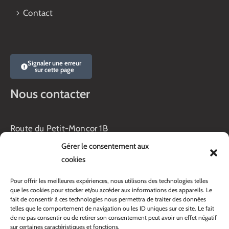
Contact
Signaler une erreur
sur cette page
Nous contacter
Route du Petit-Moncor 1B
Case postale 176
Gérer le consentement aux
1752 Villars-sur-Glâne
cookies
Horaires :
Pour offrir les meilleures expériences, nous utilisons des technologies telles
Lundi au jeudi :
que les cookies pour stocker et/ou accéder aux informations des appareils. Le
8h00 – 11h30
fait de consentir à ces technologies nous permettra de traiter des données
13h45 – 17h00
telles que le comportement de navigation ou les ID uniques sur ce site. Le fait
Vendredi :
de ne pas consentir ou de retirer son consentement peut avoir un effet négatif
sur certaines caractéristiques et fonctions.
8h00 – 16h00