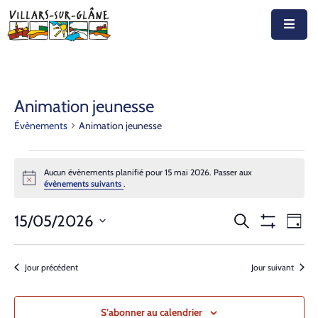
Accueil
Actualités
Animation jeunesse
Évènements
Animation jeunesse
Agenda
Autorités
Aucun évènements planifié pour 15 mai 2026. Passer aux
Notice
évènements suivants
.
Prestations
Recherche
Nav
15/05/2026
Recherche
Documents
Jour
Montrer
de
Sélectionnez
et
Les
Découvrir
vue
Filtres
une
navigation
Jour précédent
Jour suivant
Év
date.
Emplois
de
S’abonner au calendrier