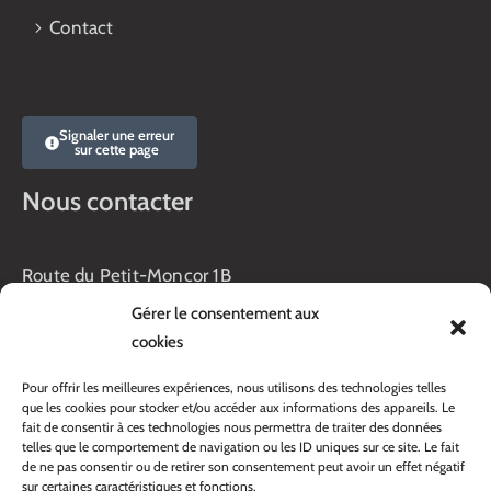
Contact
Signaler une erreur
sur cette page
Nous contacter
Route du Petit-Moncor 1B
Case postale 176
Gérer le consentement aux
1752 Villars-sur-Glâne
cookies
Horaires :
Pour offrir les meilleures expériences, nous utilisons des technologies telles
Lundi au jeudi :
que les cookies pour stocker et/ou accéder aux informations des appareils. Le
8h00 – 11h30
fait de consentir à ces technologies nous permettra de traiter des données
13h45 – 17h00
telles que le comportement de navigation ou les ID uniques sur ce site. Le fait
Vendredi :
de ne pas consentir ou de retirer son consentement peut avoir un effet négatif
sur certaines caractéristiques et fonctions.
8h00 – 16h00