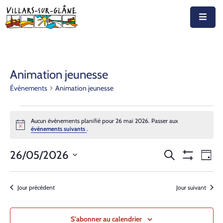
Accueil
Actualités
Animation jeunesse
Évènements
Animation jeunesse
Agenda
Autorités
Aucun évènements planifié pour 26 mai 2026. Passer aux
Notice
évènements suivants
.
Prestations
Recherche
Nav
26/05/2026
Recherche
Documents
Jour
Montrer
de
Sélectionnez
et
Les
Découvrir
vue
Filtres
une
navigation
Jour précédent
Jour suivant
Év
date.
Emplois
de
S’abonner au calendrier