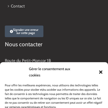
Contact
Signaler une erreur
sur cette page
Nous contacter
Route du Petit-Moncor 1B
Case postale 176
Gérer le consentement aux
1752 Villars-sur-Glâne
cookies
Horaires :
Pour offrir les meilleures expériences, nous utilisons des technologies telles
Lundi au jeudi :
que les cookies pour stocker et/ou accéder aux informations des appareils. Le
8h00 – 11h30
fait de consentir à ces technologies nous permettra de traiter des données
13h45 – 17h00
telles que le comportement de navigation ou les ID uniques sur ce site. Le fait
Vendredi :
de ne pas consentir ou de retirer son consentement peut avoir un effet négatif
sur certaines caractéristiques et fonctions.
8h00 – 16h00