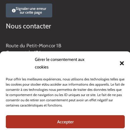
Signaler une erreur
sur cette page
Nous contacter
Route du Petit-Moncor 1B
Case postale 176
1752 Villars-sur-Glâne
Gérer le consentement aux
cookies
Horaires :
Lundi au jeudi :
Pour offrir les meilleures expériences, nous utilisons des technologies telles que
8h00 – 11h30
les cookies pour stocker et/ou accéder aux informations des appareils. Le fait de
13h45 – 17h00
consentir à ces technologies nous permettra de traiter des données telles que
le comportement de navigation ou les ID uniques sur ce site. Le fait de ne pas
Vendredi :
consentir ou de retirer son consentement peut avoir un effet négatif sur
8h00 – 16h00
certaines caractéristiques et fonctions.
Veille de fête: 13h45 – 16h00
Tél. :
+41 26 408 33 33
Accepter
Contacter nos services