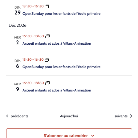
13h30
-
16h30
DIM
29
Open­Sun­day pour les enfants de l’é­cole pri­maire
Déc 2026
16h30
-
18h30
MER
2
Accueil enfants et ados à Villars-Animation
13h30
-
16h30
DIM
6
Open­Sun­day pour les enfants de l’é­cole pri­maire
16h30
-
18h30
MER
9
Accueil enfants et ados à Villars-Animation
Évènements
Évènements
précédents
Aujourd’hui
suivants
S’abonner au calendrier