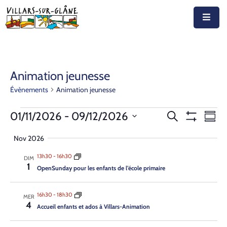
Accueil
Actualités
Animation jeunesse
Évènements
Animation jeunesse
Agenda
Autorités
Recherche
Nav
01/11/2026
 - 
09/12/2026
Recherche
Résu
Montrer
de
Sélectionnez
et
Les
Prestations
Nov 2026
vue
Filtres
la
navigation
Év
date
13h30
-
16h30
Documents
DIM
1
de
Open­Sun­day pour les enfants de l’é­cole pri­maire
Découvrir
vues
16h30
-
18h30
MER
Évènemen
Emplois
4
Accueil enfants et ados à Villars-Animation