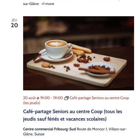
sur-Glâne
+1 more
JEU
20
20 août @ 9h00
-
11h00
Café-partage Seniors au centre Coop
(les jeudis)
Café-partage Seniors au centre Coop (tous les
jeudis sauf fériés et vacances scolaires)
Centre commercial Fribourg-Sud
Route de Moncor 1, Villars-sur-
Glâne, Suisse