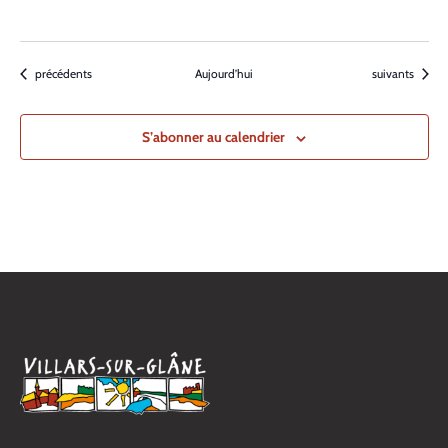
Évènements
Évènements
précédents
Aujourd’hui
suivants
S’abonner au calendrier