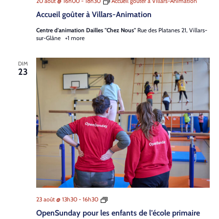
20 août @ 16h00
-
18h30
Accueil goûter à Villars-Animation
Accueil goûter à Villars-Animation
Centre d'animation Dailles "Chez Nous"
Rue des Platanes 21, Villars-
sur-Glâne
+1 more
DIM
23
Open­
23 août @ 13h30
-
16h30
Sun­
Open­Sun­day pour les enfants de l’é­cole pri­maire
day