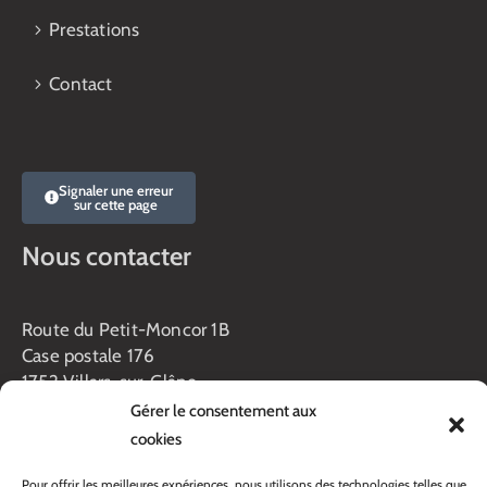
Prestations
Contact
Signaler une erreur
sur cette page
Nous contacter
Route du Petit-Moncor 1B
Case postale 176
1752 Villars-sur-Glâne
Gérer le consentement aux
Horaires :
cookies
Lundi au jeudi :
8h00 – 11h30
Pour offrir les meilleures expériences, nous utilisons des technologies telles que