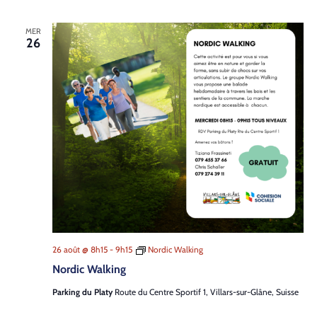
pour
les
enfants
MER
de
26
l’é­
cole
pri­
maire
26 août @ 8h15
-
9h15
Nordic Walking
Nordic Walking
Parking du Platy
Route du Centre Sportif 1, Villars-sur-Glâne, Suisse