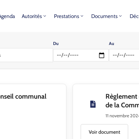
Agenda
Autorités
Prestations
Documents
Déc
Du
Au
s
onseil communal
Règlement d
de la Comm
11 novembre 20
Voir document