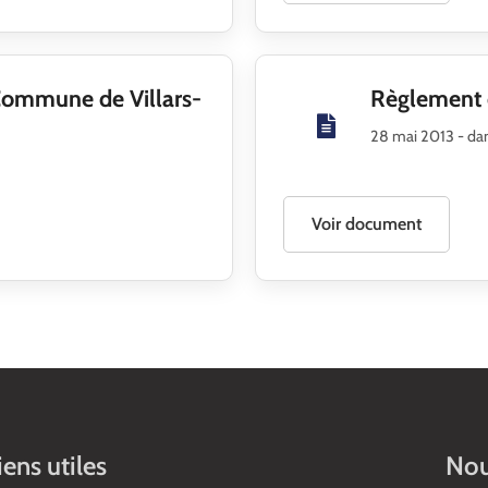
Commune de Villars-
Règlement 
28 mai 2013
- da
Voir document
iens utiles
Nou