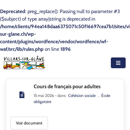
Deprecated
: preg_replace(): Passing null to parameter #3
($subject) of type array|string is deprecated in
Accueil
/home/clients/94ea148daa6375071c50f16697cea7b1/sites/vil
sur-glane.ch/wp-
Actualités
content/plugins/wordfence/vendor/wordfence/wf-
waf/src/lib/rules.php
Agenda
on line
1896
Autorités
Prestations
Cours de français pour adultes
Documents
15 mai 2026
- dans
Cohésion sociale
,
École
Découvrir
obligatoire
Emplois
Voir document
Contact