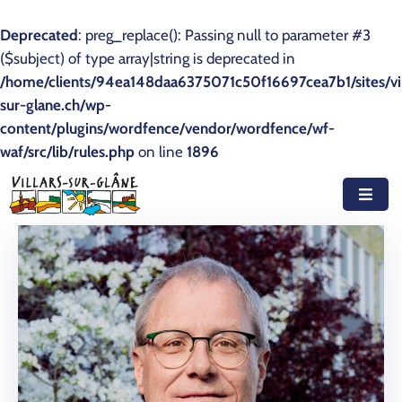
Deprecated
: preg_replace(): Passing null to parameter #3
($subject) of type array|string is deprecated in
Accueil
/home/clients/94ea148daa6375071c50f16697cea7b1/sites/vil
sur-glane.ch/wp-
Actualités
content/plugins/wordfence/vendor/wordfence/wf-
waf/src/lib/rules.php
Agenda
on line
1896
Autorités
Prestations
Documents
Découvrir
Emplois
Contact