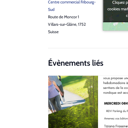
Centre commercial Fribourg-
Cliquez p
Cliquez p
cookies mark
cookies mark
Sud
c
c
Route de Moncor 1
Villars-sur-Glâne
,
1752
Suisse
Évènements liés