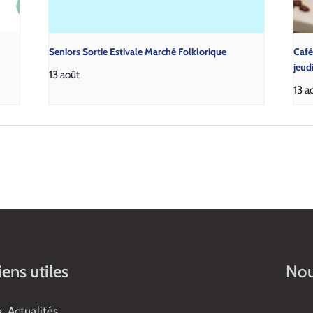
Seniors Sortie Estivale Marché Folklorique
Café
jeud
13 août
13 
iens utiles
Nou
Actualités