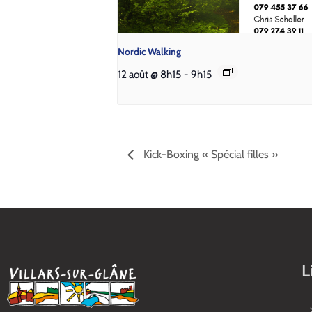
Nordic Walking
12 août @ 8h15
-
9h15
Kick-Boxing « Spécial filles »
L