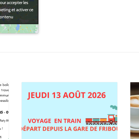
our accepter les
our accepter les
eting et activer ce
eting et activer ce
ontenu
ontenu