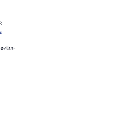
R
s
@villars-