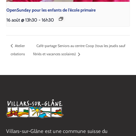
Open­Sun­day pour les enfants de l’é­cole pri­maire
16 août @ 13h30
-
16h30
Atelier
Café-partage Seniors au centre Coop (tous les jeudis sauf
créations
fériés et vacances scolaires)
Villars-sur-Glâne est une commune suisse du