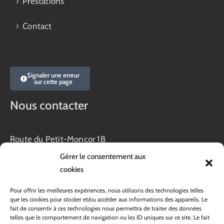
Prestations
Contact
Signaler une erreur
sur cette page
Nous contacter
Route du Petit-Moncor 1B
Case postale 176
Gérer le consentement aux
1752 Villars-sur-Glâne
cookies
Horaires :
Pour offrir les meilleures expériences, nous utilisons des technologies telles
Lundi au jeudi :
que les cookies pour stocker et/ou accéder aux informations des appareils. Le
8h00 – 11h30
fait de consentir à ces technologies nous permettra de traiter des données
13h45 – 17h00
telles que le comportement de navigation ou les ID uniques sur ce site. Le fait