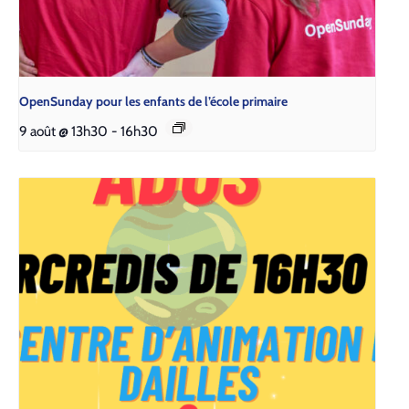
Open­Sun­day pour les enfants de l’é­cole pri­maire
9 août @ 13h30
-
16h30