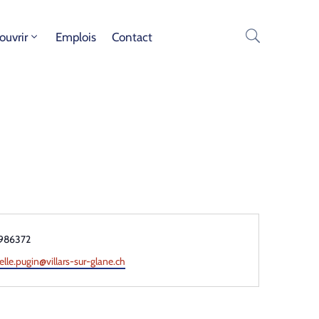
ouvrir
Emplois
Contact
hone
986372
lle.pugin@villars-sur-glane.ch