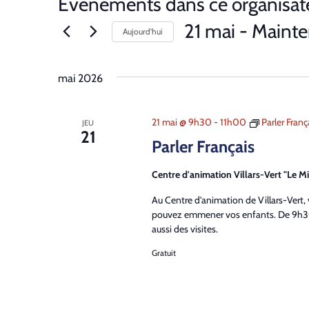
Évènements dans ce organisat
21 mai
 - 
Mainte
Aujourd’hui
Sélectionnez
une
mai 2026
date.
21 mai @ 9h30
-
11h00
Parler Franç
JEU
21
Parler Français
Centre d'animation Villars-Vert "Le Mi
Au Centre d'animation de Villars-Vert,
pouvez emmener vos enfants. De 9h30
aussi des visites.
Gratuit