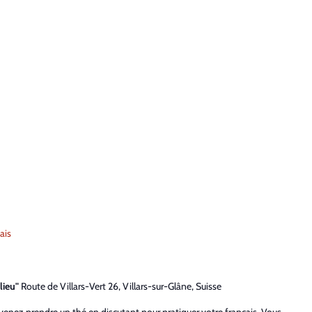
ais
lieu"
Route de Villars-Vert 26, Villars-sur-Glâne, Suisse
 venez prendre un thé en discutant pour pratiquer votre français. Vous