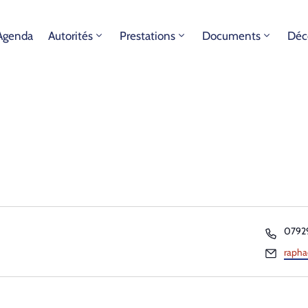
Agenda
Autorités
Prestations
Documents
Déc
Télép
0792
Email
raphae