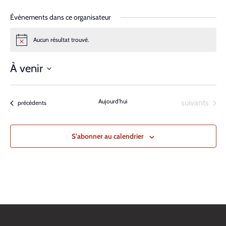
Évènements dans ce organisateur
Aucun résultat trouvé.
Notice
À venir
Sélectionnez
une
Aujourd’hui
Évènements
suivants
Évènements
précédents
date.
S’abonner au calendrier