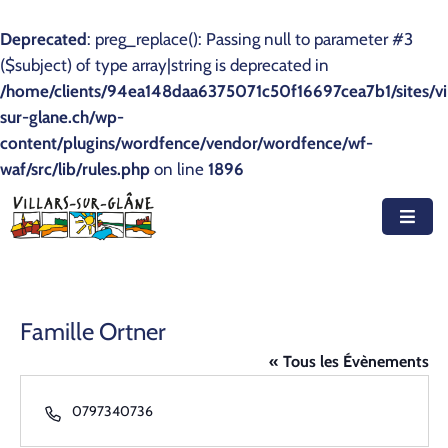
Deprecated
: preg_replace(): Passing null to parameter #3
($subject) of type array|string is deprecated in
Accueil
/home/clients/94ea148daa6375071c50f16697cea7b1/sites/vil
sur-glane.ch/wp-
Actualités
content/plugins/wordfence/vendor/wordfence/wf-
waf/src/lib/rules.php
Agenda
on line
1896
Autorités
Prestations
Documents
Famille Ortner
Découvrir
« Tous les Évènements
Emplois
Téléphone
0797340736
Contact