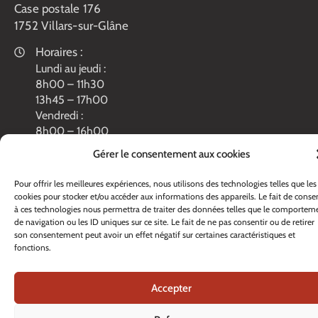
Case postale 176
1752 Villars-sur-Glâne
Horaires :
Lundi au jeudi :
8h00 – 11h30
13h45 – 17h00
Vendredi :
8h00 – 16h00
Veille de fête: 13h45 – 16h00
Gérer le consentement aux cookies
Tél. :
+41 26 408 33 33
Pour offrir les meilleures expériences, nous utilisons des technologies telles que les
Contacter nos services
cookies pour stocker et/ou accéder aux informations des appareils. Le fait de consen
à ces technologies nous permettra de traiter des données telles que le comportem
de navigation ou les ID uniques sur ce site. Le fait de ne pas consentir ou de retirer
son consentement peut avoir un effet négatif sur certaines caractéristiques et
fonctions.
Accepter