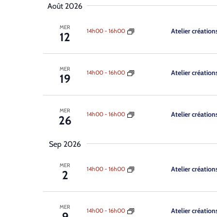
la
mot-
Août 2026
Évènements
date
clé.
MER
Atelier création
14h00
-
16h00
12
MER
Atelier création
14h00
-
16h00
19
MER
Atelier création
14h00
-
16h00
26
Sep 2026
MER
Atelier création
14h00
-
16h00
2
MER
Atelier création
14h00
-
16h00
9