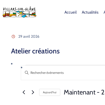
Accueil
Actualités
29 avril 2026
Atelier créations
Recherche
Saisir
et
mot-
clé.
navigation
Rechercher
Maintenant
 - 
2
de
Aujourd’hui
Évènements
Sélectionnez
vues
par