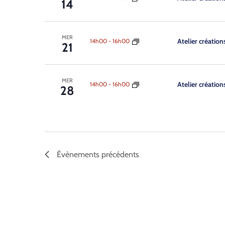
14
MER
Atelier création
14h00
-
16h00
21
MER
Atelier création
14h00
-
16h00
28
Évènements
précédents