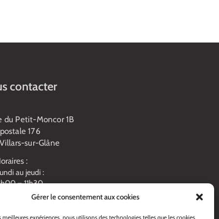
s contacter
e du Petit-Moncor 1B
postale 176
Villars-sur-Glâne
oraires :
undi au jeudi :
h00 – 11h30
3h45 – 17h00
Gérer le consentement aux cookies
endredi :
h00 – 16h00
es meilleures expériences, nous utilisons des technologies telles que les cookies