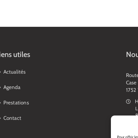
iens utiles
Nou
Actualités
Rout
Case 
Agenda
1752 
H
Prestations
L
8
Contact
1
V
8
Pour offrir l