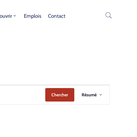
ouvrir
Emplois
Contact
Navigation
Chercher
Résumé
de
vues
Évènement