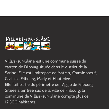
Centre d'animation "Espace Jeunes" du Platy
route du centre sportif 1,
Villars-sur-Glâne
8h15
-
9h15
MAI
20
Nordic Walking
Parking du Platy
Route du Centre Sportif 1, Villars-sur-Glâne
14h00
-
16h00
MAI
20
Accueil enfant à Villars-Animation
Centre d'animation Dailles "Chez Nous"
Rue des Platanes 21, Villars-
sur-Glâne
+1 more
Villars-sur-Glâne est une commune suisse du
canton de Fribourg située dans le district de la
14h00
-
16h00
MAI
Sarine. Elle est limitrophe de Matran, Corminboeuf,
20
Ateliers créations Café rencontre parents /enfants
Givisiez, Fribourg, Marly et Hauterive.
Domaine de Notre-Dame de la Route
Chem. des Eaux-Vives 17,
Villars-sur-Glâne
Elle fait partie du périmètre de l’Agglo de Fribourg.
Située à l’entrée sud de la ville de Fribourg, la
commune de Villars-sur-Glâne compte plus de
14h00
-
16h00
MAI
20
Atelier créations
12’300 habitants.
Domaine de Notre-Dame de la Route
Chem. des Eaux-Vives 17,