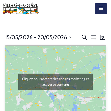
Accueil
Actualités
Recherche
Nav
15/05/2026
 - 
20/05/2026
Recherche
Plan
Montrer
de
Agenda
Sélectionnez
et
Les
vue
Filtres
la
navigation
Autorités
Év
date
de
Prestations
vues
Documents
Cliquez pour accepter les cookies marketing et
Évènemen
activer ce contenu
Découvrir
Emplois