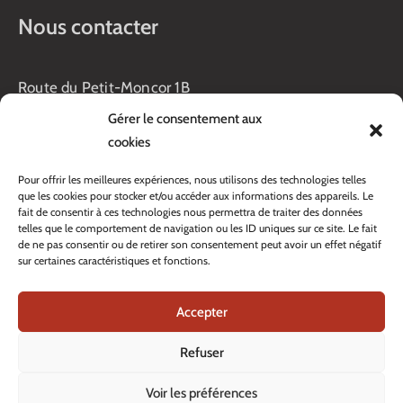
Nous contacter
Route du Petit-Moncor 1B
Case postale 176
Gérer le consentement aux
1752 Villars-sur-Glâne
cookies
Horaires :
Pour offrir les meilleures expériences, nous utilisons des technologies telles
Lundi au jeudi :
que les cookies pour stocker et/ou accéder aux informations des appareils. Le
8h00 – 11h30
fait de consentir à ces technologies nous permettra de traiter des données
13h45 – 17h00
telles que le comportement de navigation ou les ID uniques sur ce site. Le fait
Vendredi :
de ne pas consentir ou de retirer son consentement peut avoir un effet négatif
sur certaines caractéristiques et fonctions.
8h00 – 16h00
Veille de fête: 13h45 – 16h00
Accepter
Tél. :
+41 26 408 33 33
Contacter nos services
Refuser
Voir les préférences